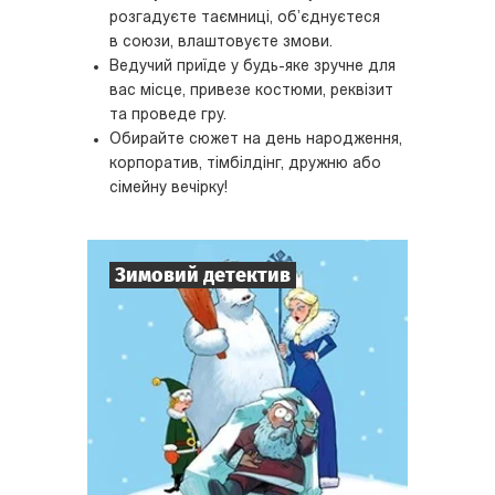
розгадуєте таємниці, об’єднуєтеся
в союзи, влаштовуєте змови.
Ведучий приїде у будь-яке зручне для
вас місце, привезе костюми, реквізит
та проведе гру.
Обирайте сюжет на день народження,
корпоратив, тімбілдінг, дружню або
сімейну вечірку!
Зимовий детектив
7
-
10
Гравців
1-2
год.
Час гри
Детектив
Тематика
Міні-квесторія
Тип квесту