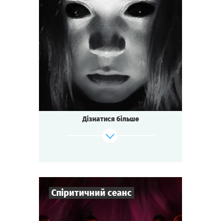
3
-
7
Гравців
1-1,5
год.
Час гри
Містика
Тематика
Міні-квесторія
Тип квесту
Дізнатися більше
Спіритичний сеанс