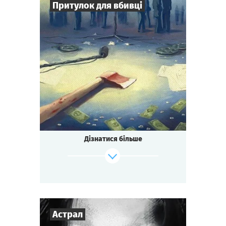
Притулок для вбивці
7
-
16
Гравців
2-3
год.
Час гри
Детектив
Тематика
Зіграти
Дивитися сценарій
Квесторія
Тип квесту
Засніжений гірський готель.
Зйомки голлівудського блокбастеру.
Режисера знайшли мертвим.
Дізнатися більше
Може ти щось бачив?
Може ти знаєш вбивцю?
Або, може ТИ це зробив?
Зіграти
Дивитися сценарій
Астрал