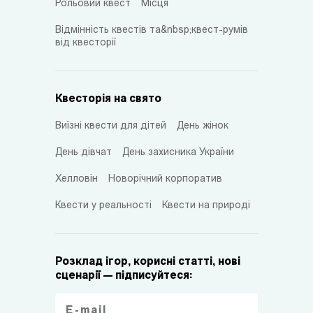
Рольовий квест
Місця
Відмінність квестів та&nbsp;квест-румів
від квесторії
Квесторія на свято
Виїзні квести для дітей
День жінок
День дівчат
День захисника України
Хелловін
Новорічний корпоратив
Квести у реальності
Квести на природі
Розклад ігор, корисні статті, нові
сценарії — підписуйтеся: