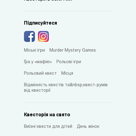
Підписуйтеся
Міські ігри
Murder Mystery Games
Гра у «мафію»
Рольові ігри
Рольовий квест
Місця
Відмінність квестів та&nbsp;квест-румів
від квесторії
Квесторія на свято
Виїзні квести для дітей
День жінок