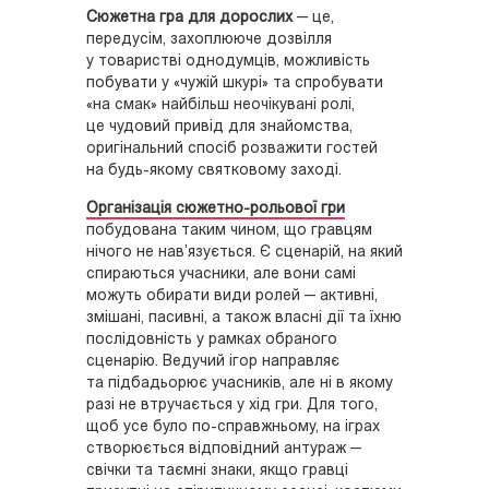
Сюжетна гра для дорослих
— це,
передусім, захоплююче дозвілля
у товаристві однодумців, можливість
побувати у «чужій шкурі» та спробувати
«на смак» найбільш неочікувані ролі,
це чудовий привід для знайомства,
оригінальний спосіб розважити гостей
на будь-якому святковому заході.
Організація сюжетно-рольової гри
побудована таким чином, що гравцям
нічого не нав’язується. Є сценарій, на який
спираються учасники, але вони самі
можуть обирати види ролей — активні,
змішані, пасивні, а також власні дії та їхню
послідовність у рамках обраного
сценарію. Ведучий ігор направляє
та підбадьорює учасників, але ні в якому
разі не втручається у хід гри. Для того,
щоб усе було по-справжньому, на іграх
створюється відповідний антураж —
свічки та таємні знаки, якщо гравці