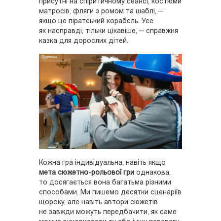
присутні на спіритичному сеансі, костюми
матросів, фляги з ромом та шаблі, —
якщо це піратський корабель. Усе
як насправді, тільки цікавіше, — справжня
казка для дорослих дітей.
Кожна гра індивідуальна, навіть якщо
мета сюжетно-рольової гри
однакова,
то досягається вона багатьма різними
способами. Ми пишемо десятки сценаріїв
щороку, але навіть автори сюжетів
не завжди можуть передбачити, як саме