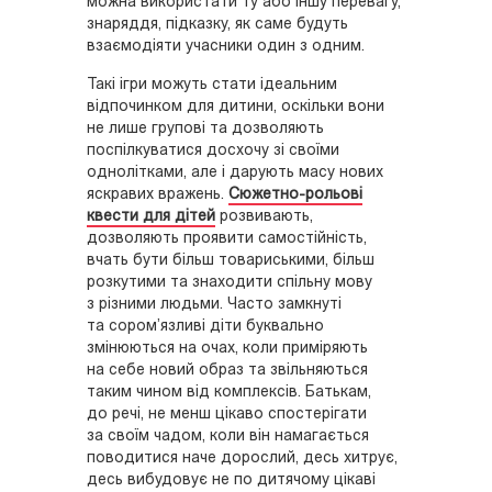
можна використати ту або іншу перевагу,
знаряддя, підказку, як саме будуть
взаємодіяти учасники один з одним.
Такі ігри можуть стати ідеальним
відпочинком для дитини, оскільки вони
не лише групові та дозволяють
поспілкуватися досхочу зі своїми
однолітками, але і дарують масу нових
яскравих вражень.
Сюжетно-рольові
квести для дітей
розвивають,
дозволяють проявити самостійність,
вчать бути більш товариськими, більш
розкутими та знаходити спільну мову
з різними людьми. Часто замкнуті
та сором’язливі діти буквально
змінюються на очах, коли приміряють
на себе новий образ та звільняються
таким чином від комплексів. Батькам,
до речі, не менш цікаво спостерігати
за своїм чадом, коли він намагається
поводитися наче дорослий, десь хитрує,
десь вибудовує не по дитячому цікаві